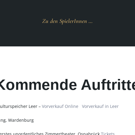
Zu den SpielerInnen …
Kommende Auftritt
Kulturspeicher Leer –
Vorverkauf Online
Vorverkauf in Leer
ung, Wardenburg
 erstes unordentliches Zimmertheater, Osnabrück
Tickets